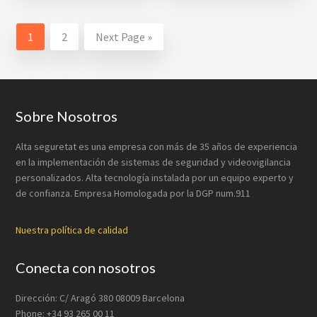
1
2
Next Page »
Footer
Sobre Nosotros
Alta seguretat es una empresa con más de 35 años de experiencia
en la implementación de sistemas de seguridad y videovigilancia
personalizados. Alta tecnología instalada por un equipo experto y
de confianza. Empresa Homologada por la DGP num.911
Nuestra política de calidad
Conecta con nosotros
Dirección: C/ Aragó 380 08009 Barcelona
Phone: +34 93 265 00 11