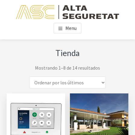
Skip
Skip
to
to
main
footer
ALTA SEGURETAT DE
content
Menu
CATALUNYA
Tienda
Ordenado
Mostrando 1–8 de 14 resultados
por
los
últimos